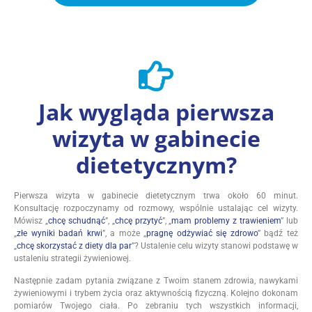
Jak wygląda pierwsza
wizyta w gabinecie
dietetycznym?
Pierwsza wizyta w gabinecie dietetycznym trwa około 60 minut.
Konsultację rozpoczynamy od rozmowy, wspólnie ustalając cel wizyty.
Mówisz „
chcę schudnąć
”, „
chcę przytyć
”, „
mam problemy z trawieniem
” lub
„
złe wyniki badań krwi
”, a może „
pragnę odżywiać się zdrowo
” bądź też
„
chcę skorzystać z diety dla par
”? Ustalenie celu wizyty stanowi podstawę w
ustaleniu strategii żywieniowej.
Następnie zadam pytania związane z Twoim stanem zdrowia, nawykami
żywieniowymi i trybem życia oraz aktywnością fizyczną. Kolejno dokonam
pomiarów Twojego ciała. Po zebraniu tych wszystkich informacji,