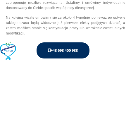
zaproponuję możliwe rozwiązania. Ustalimy i omówimy indywidualnie
dostosowany do Ciebie sposób współpracy dietetycznej.
Na kolejną wizytę umówimy się za około 4 tygodnie, ponieważ po upływie
takiego czasu będą widoczne już pierwsze efekty podjętych działań, a
zatem możliwa stanie się kontynuacja pracy lub wdrożenie ewentualnych
modyfikacji.
+48 698 400 988
Umów pierwszą wizytę u
dietetyka klinicznego!
Jeśli nadal masz jakieś pytania dotyczące pierwszej konsultacji
dietetycznej – skontaktuj się ze mną. Z przyjemnością udzielę odpowiedzi
na każde z nich.
Natomiast termin pierwszej wizyty umówisz: