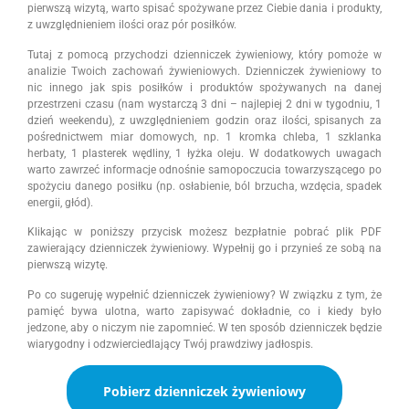
pierwszą wizytą, warto spisać spożywane przez Ciebie dania i produkty,
z uwzględnieniem ilości oraz pór posiłków.
Tutaj z pomocą przychodzi dzienniczek żywieniowy, który pomoże w
analizie Twoich zachowań żywieniowych. Dzienniczek żywieniowy to
nic innego jak spis posiłków i produktów spożywanych na danej
przestrzeni czasu (nam wystarczą 3 dni – najlepiej 2 dni w tygodniu, 1
dzień weekendu), z uwzględnieniem godzin oraz ilości, spisanych za
pośrednictwem miar domowych, np. 1 kromka chleba, 1 szklanka
herbaty, 1 plasterek wędliny, 1 łyżka oleju. W dodatkowych uwagach
warto zawrzeć informacje odnośnie samopoczucia towarzyszącego po
spożyciu danego posiłku (np. osłabienie, ból brzucha, wzdęcia, spadek
energii, głód).
Klikając w poniższy przycisk możesz bezpłatnie pobrać plik PDF
zawierający dzienniczek żywieniowy. Wypełnij go i przynieś ze sobą na
pierwszą wizytę.
Po co sugeruję wypełnić dzienniczek żywieniowy? W związku z tym, że
pamięć bywa ulotna, warto zapisywać dokładnie, co i kiedy było
jedzone, aby o niczym nie zapomnieć. W ten sposób dzienniczek będzie
wiarygodny i odzwierciedlający Twój prawdziwy jadłospis.
Pobierz dzienniczek żywieniowy