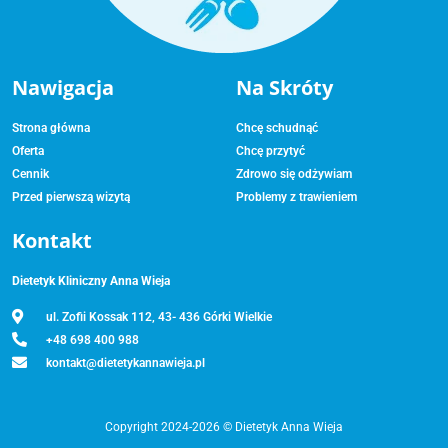
Nawigacja
Na Skróty
Strona główna
Chcę schudnąć
Oferta
Chcę przytyć
Cennik
Zdrowo się odżywiam
Przed pierwszą wizytą
Problemy z trawieniem
Kontakt
Dietetyk Kliniczny Anna Wieja
ul. Zofii Kossak 112, 43- 436 Górki Wielkie
+48 698 400 988
kontakt@dietetykannawieja.pl
Copyright 2024-2026 © Dietetyk Anna Wieja